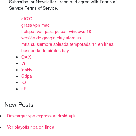
Subscribe for Newsletter I read and agree with Terms of
Service Terms of Service.
dIOiC
gratis vpn mac
hotspot vpn para pc con windows 10
versión de google play store us
mira su siempre soleada temporada 14 en línea
búsqueda de pirates bay
QAiX
Vi
jopNy
Gdpa
IQ
nE
New Posts
Descargar vpn express android apk
Ver playoffs nba en línea